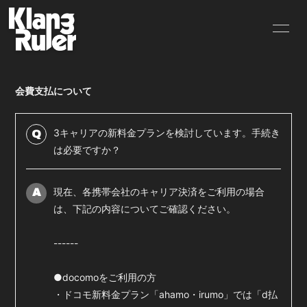
HOME
INFORMATION
会費支払について
SCHEDULE
PROFILE
VIDEO
DISCOGRAPHY
3キャリアの新料金プランを検討しています。手続き
Q
は必要ですか？
GOODS
BLOG
現在、各携帯会社のキャリア決済をご利用の場合
MOVIE
RADIO
A
は、下記の内容についてご確認ください。
PHOTO
Q&A
------
CONTACT
●docomoをご利用の方
・ドコモ新料金プラン「ahamo・irumo」では「d払