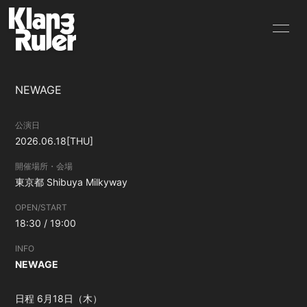
HOME
INFORMATION
NEWAGE
SCHEDULE
PROFILE
公演日
VIDEO
DISCOGRAPHY
2026.06.18
[THU]
GOODS
BLOG
開催場所・会場
東京都
Shibuya Milkyway
MOVIE
RADIO
OPEN/START
18:30 / 19:00
PHOTO
Q&A
INFO
CONTACT
NEWAGE
日程 6月18日（木）