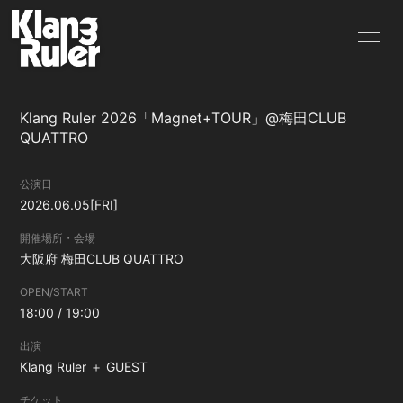
HOME
INFORMATION
Klang Ruler 2026「Magnet+TOUR」@梅田CLUB
SCHEDULE
PROFILE
QUATTRO
VIDEO
DISCOGRAPHY
公演日
2026.06.05
[FRI]
GOODS
BLOG
開催場所・会場
MOVIE
RADIO
大阪府
梅田CLUB QUATTRO
OPEN/START
PHOTO
Q&A
18:00 / 19:00
CONTACT
出演
Klang Ruler ＋ GUEST
チケット