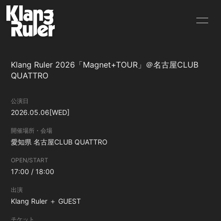
HOME
INFORMATION
Klang Ruler 2026「Magnet+TOUR」＠名古屋CLUB
SCHEDULE
PROFILE
QUATTRO
VIDEO
DISCOGRAPHY
公演日
2026.05.06
[WED]
GOODS
BLOG
開催場所・会場
MOVIE
RADIO
愛知県
名古屋CLUB QUATTRO
OPEN/START
PHOTO
Q&A
17:00 / 18:00
CONTACT
出演
Klang Ruler ＋ GUEST
チケット