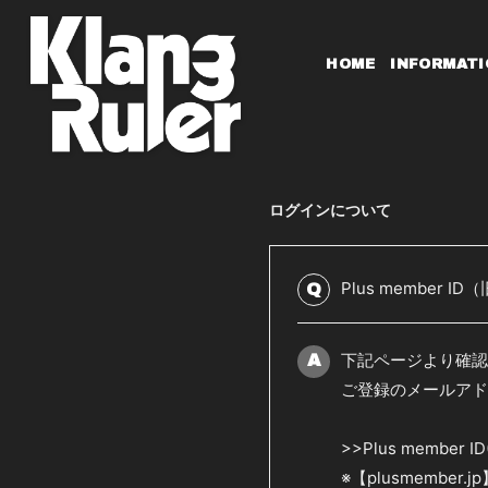
HOME
INFORMATI
ログインについて
Plus member 
Q
下記ページより確認
A
ご登録のメールアドレ
>>Plus member
※【plusmemb