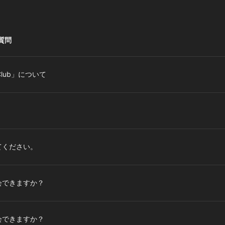
質問
an Club」について
てください。
会できますか？
会できますか？