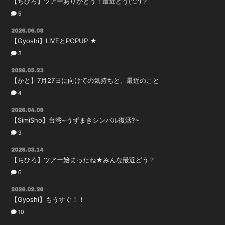
【ちひろ】ツアーありがとう！最近どう(^_^)？
5
会員登録
ログイン
2026.06.08
【Gyoshi】LIVEとPOPUP ★
3
2026.05.23
【かと】7月27日に向けての気持ちと、最近のこと
4
2026.04.09
【SimiSho】台湾~うずまきシンバル復活?~
3
2026.03.14
【ちひろ】ツアー始まったね★みんな最近どう？
6
2026.02.26
【Gyoshi】もうすぐ！！
10