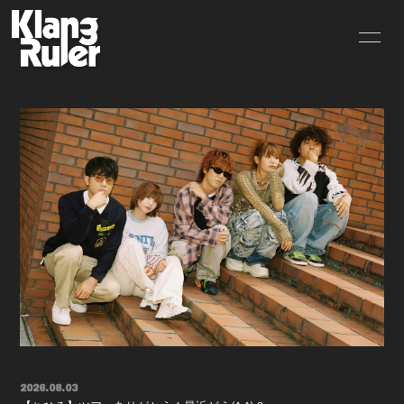
HOME
INFORMATION
SCHEDULE
PROFILE
VIDEO
DISCOGRAPHY
GOODS
BLOG
MOVIE
RADIO
PHOTO
Q&A
CONTACT
2026.08.03